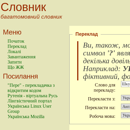
Словник
багатомовний словник
Меню
Переклад
Початок
Ви, також, м
Переклад
символ
'?'
явл
Локалі
Завантаження
декілька довіл
Запити
Наприклад:
У
Що ЖЖ
Посилання
фіктивний, фок
Слово для
"Пере" - перекладачка з
перекладу:
відкритим кодом
Рутенія - віртуальна Русь
Перекласти з:
Лінгвістичний портал
Українська Linux User
Перекласти на:
Group
Робоча мова:
Українська Mozilla