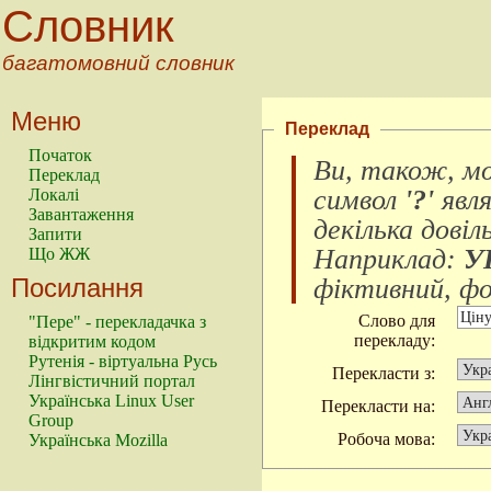
Словник
багатомовний словник
Меню
Переклад
Початок
Ви, також, м
Переклад
символ
'?'
явл
Локалі
Завантаження
декілька довіл
Запити
Наприклад:
У
Що ЖЖ
Посилання
фіктивний, фок
Слово для
"Пере" - перекладачка з
перекладу:
відкритим кодом
Рутенія - віртуальна Русь
Перекласти з:
Лінгвістичний портал
Українська Linux User
Перекласти на:
Group
Робоча мова:
Українська Mozilla