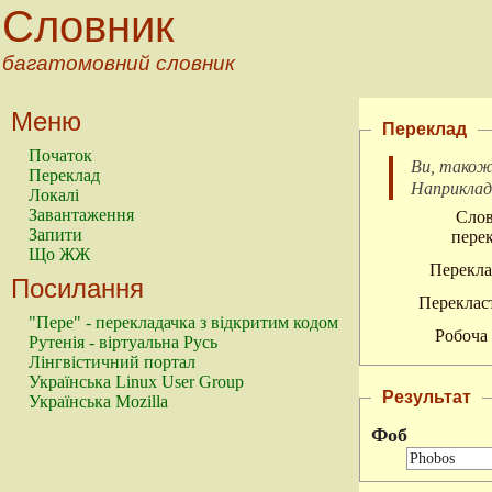
Словник
багатомовний словник
Меню
Переклад
Початок
Ви, також
Переклад
Наприкла
Локалі
Завантаження
Слов
Запити
перек
Що ЖЖ
Перекла
Посилання
Перекласт
"Пере" - перекладачка з відкритим кодом
Робоча 
Рутенія - віртуальна Русь
Лінгвістичний портал
Українська Linux User Group
Результат
Українська Mozilla
Фоб