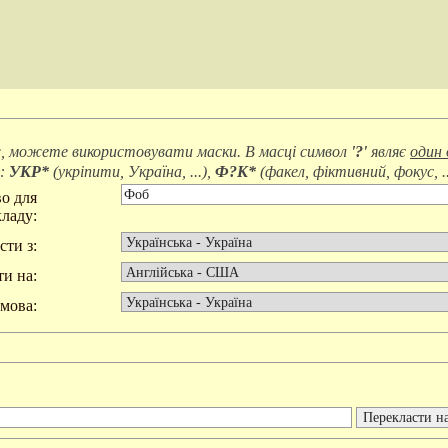
, можете використовувати маски. В масці символ
'?'
являє
один 
д:
УКР*
(
укріпити, Україна, ...
),
Ф?К*
(
факел, фіктивний, фокус, ..
о для
ладу:
сти з:
и на:
мова: