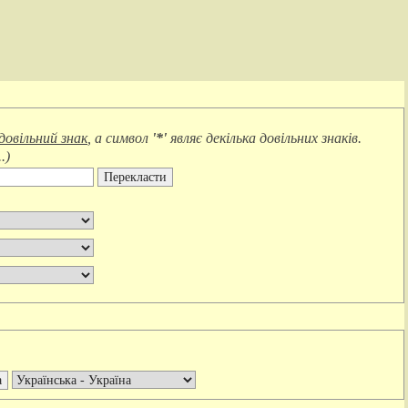
довільний знак
, а символ
'*'
являє
декілька довільних знаків
.
.
)