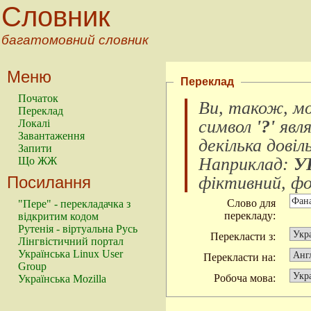
Словник
багатомовний словник
Меню
Переклад
Початок
Ви, також, м
Переклад
символ
'?'
явл
Локалі
Завантаження
декілька довіл
Запити
Наприклад:
У
Що ЖЖ
Посилання
фіктивний, фок
Слово для
"Пере" - перекладачка з
перекладу:
відкритим кодом
Рутенія - віртуальна Русь
Перекласти з:
Лінгвістичний портал
Українська Linux User
Перекласти на:
Group
Робоча мова:
Українська Mozilla