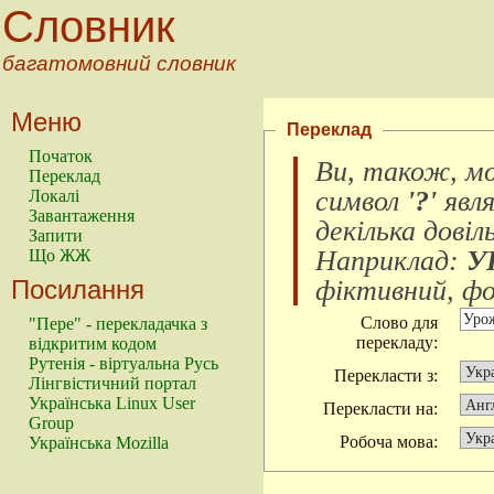
Словник
багатомовний словник
Меню
Переклад
Початок
Ви, також, м
Переклад
символ
'?'
явл
Локалі
Завантаження
декілька довіл
Запити
Наприклад:
У
Що ЖЖ
Посилання
фіктивний, фок
Слово для
"Пере" - перекладачка з
перекладу:
відкритим кодом
Рутенія - віртуальна Русь
Перекласти з:
Лінгвістичний портал
Українська Linux User
Перекласти на:
Group
Робоча мова:
Українська Mozilla