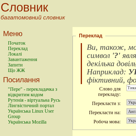
Словник
багатомовний словник
Меню
Переклад
Початок
Ви, також, м
Переклад
символ
'?'
явл
Локалі
Завантаження
декілька довіл
Запити
Наприклад:
У
Що ЖЖ
Посилання
фіктивний, фок
Слово для
"Пере" - перекладачка з
перекладу:
відкритим кодом
Рутенія - віртуальна Русь
Перекласти з:
Лінгвістичний портал
Українська Linux User
Перекласти на:
Group
Робоча мова:
Українська Mozilla