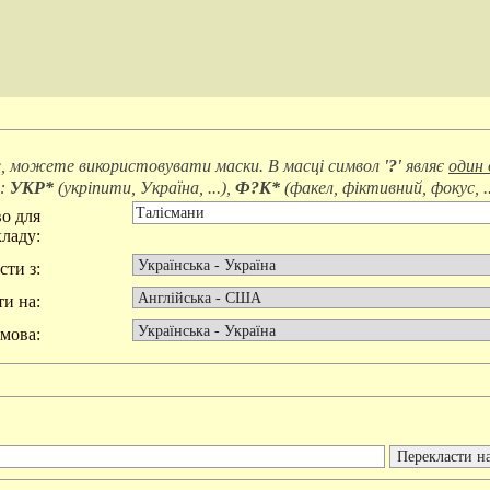
, можете використовувати маски. В масці символ
'?'
являє
один 
д:
УКР*
(
укріпити, Україна, ...
),
Ф?К*
(
факел, фіктивний, фокус, ..
о для
ладу:
сти з:
и на:
мова: