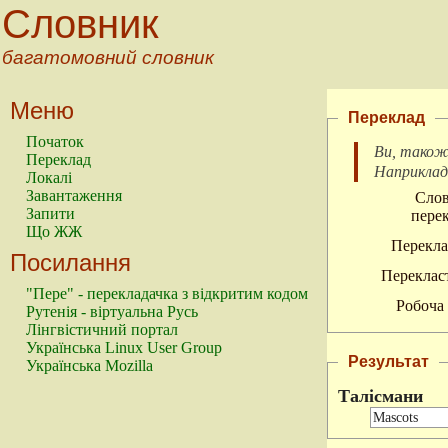
Словник
багатомовний словник
Меню
Переклад
Початок
Ви, також
Переклад
Наприкла
Локалі
Завантаження
Слов
Запити
перек
Що ЖЖ
Перекла
Посилання
Перекласт
"Пере" - перекладачка з відкритим кодом
Робоча 
Рутенія - віртуальна Русь
Лінгвістичний портал
Українська Linux User Group
Результат
Українська Mozilla
Талісмани