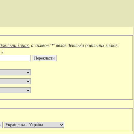
довільний знак
, а символ
'*'
являє
декілька довільних знаків
.
.
)