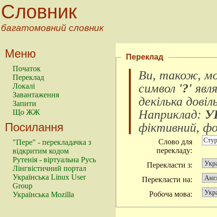
Словник
багатомовний словник
Меню
Переклад
Початок
Ви, також, м
Переклад
символ
'?'
явл
Локалі
Завантаження
декілька довіл
Запити
Наприклад:
У
Що ЖЖ
Посилання
фіктивний, фок
Слово для
"Пере" - перекладачка з
перекладу:
відкритим кодом
Рутенія - віртуальна Русь
Перекласти з:
Лінгвістичний портал
Українська Linux User
Перекласти на:
Group
Робоча мова:
Українська Mozilla