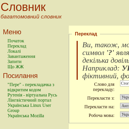
Словник
багатомовний словник
Меню
Переклад
Початок
Ви, також, м
Переклад
символ
'?'
явл
Локалі
Завантаження
декілька довіл
Запити
Наприклад:
У
Що ЖЖ
Посилання
фіктивний, фок
Слово для
"Пере" - перекладачка з
перекладу:
відкритим кодом
Рутенія - віртуальна Русь
Перекласти з:
Лінгвістичний портал
Українська Linux User
Перекласти на:
Group
Робоча мова:
Українська Mozilla