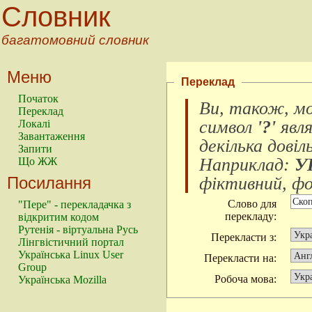
Словник
багатомовний словник
Меню
Переклад
Початок
Ви, також, м
Переклад
символ
'?'
явл
Локалі
Завантаження
декілька довіл
Запити
Наприклад:
У
Що ЖЖ
Посилання
фіктивний, фок
Слово для
"Пере" - перекладачка з
перекладу:
відкритим кодом
Рутенія - віртуальна Русь
Перекласти з:
Лінгвістичний портал
Українська Linux User
Перекласти на:
Group
Робоча мова:
Українська Mozilla