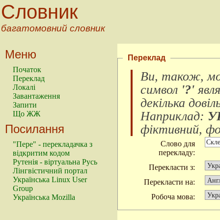
Словник
багатомовний словник
Меню
Переклад
Початок
Ви, також, м
Переклад
символ
'?'
явл
Локалі
Завантаження
декілька довіл
Запити
Наприклад:
У
Що ЖЖ
Посилання
фіктивний, фок
Слово для
"Пере" - перекладачка з
перекладу:
відкритим кодом
Рутенія - віртуальна Русь
Перекласти з:
Лінгвістичний портал
Українська Linux User
Перекласти на:
Group
Робоча мова:
Українська Mozilla