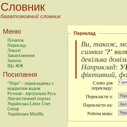
Словник
багатомовний словник
Меню
Переклад
Початок
Ви, також, м
Переклад
символ
'?'
явл
Локалі
Завантаження
декілька довіл
Запити
Наприклад:
У
Що ЖЖ
Посилання
фіктивний, фок
Слово для
"Пере" - перекладачка з
перекладу:
відкритим кодом
Рутенія - віртуальна Русь
Перекласти з:
Лінгвістичний портал
Українська Linux User
Перекласти на:
Group
Робоча мова:
Українська Mozilla