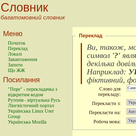
Словник
багатомовний словник
Меню
Переклад
Початок
Ви, також, м
Переклад
символ
'?'
явл
Локалі
Завантаження
декілька довіл
Запити
Наприклад:
У
Що ЖЖ
Посилання
фіктивний, фок
Слово для
"Пере" - перекладачка з
перекладу:
відкритим кодом
Рутенія - віртуальна Русь
Перекласти з:
Лінгвістичний портал
Українська Linux User
Перекласти на:
Group
Робоча мова:
Українська Mozilla