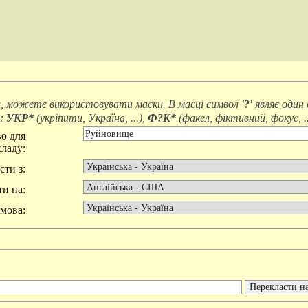
, можете використовувати маски. В масці символ
'?'
являє
один 
д:
УКР*
(
укріпити, Україна, ...
),
Ф?К*
(
факел, фіктивний, фокус, ..
о для
ладу:
сти з:
и на:
мова: