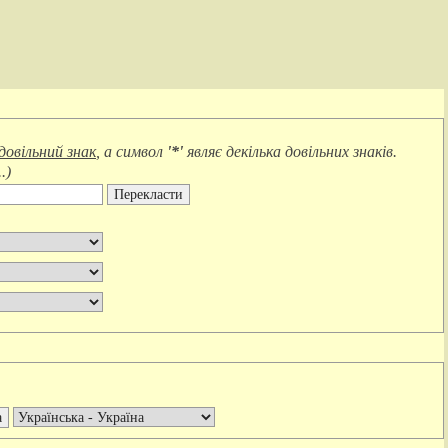
довільний знак
, а символ
'*'
являє
декілька довільних знаків
.
.
)