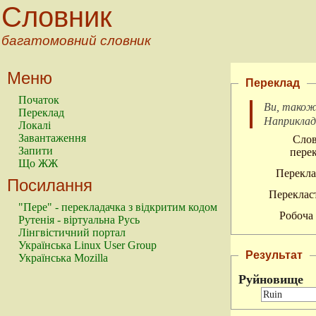
Словник
багатомовний словник
Меню
Переклад
Початок
Ви, також
Переклад
Наприкла
Локалі
Завантаження
Слов
Запити
перек
Що ЖЖ
Перекла
Посилання
Перекласт
"Пере" - перекладачка з відкритим кодом
Робоча 
Рутенія - віртуальна Русь
Лінгвістичний портал
Українська Linux User Group
Результат
Українська Mozilla
Руйновище