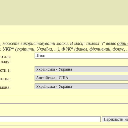
, можете використовувати маски. В масці символ
'?'
являє
один 
д:
УКР*
(
укріпити, Україна, ...
),
Ф?К*
(
факел, фіктивний, фокус, ..
о для
ладу:
сти з:
и на:
мова: