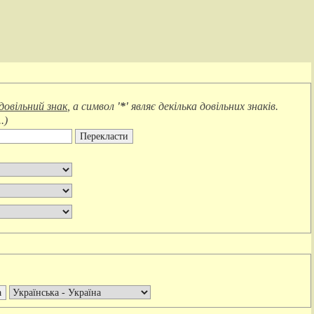
довільний знак
, а символ
'*'
являє
декілька довільних знаків
.
.
)