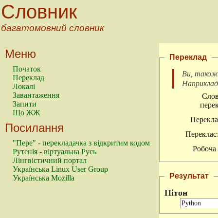
Словник
багатомовний словник
Меню
Переклад
Початок
Ви, також
Переклад
Наприкла
Локалі
Завантаження
Слов
Запити
перек
Що ЖЖ
Перекла
Посилання
Перекласт
"Пере" - перекладачка з відкритим кодом
Робоча 
Рутенія - віртуальна Русь
Лінгвістичний портал
Українська Linux User Group
Результат
Українська Mozilla
Пітон