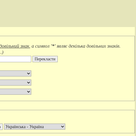
довільний знак
, а символ
'*'
являє
декілька довільних знаків
.
.
)