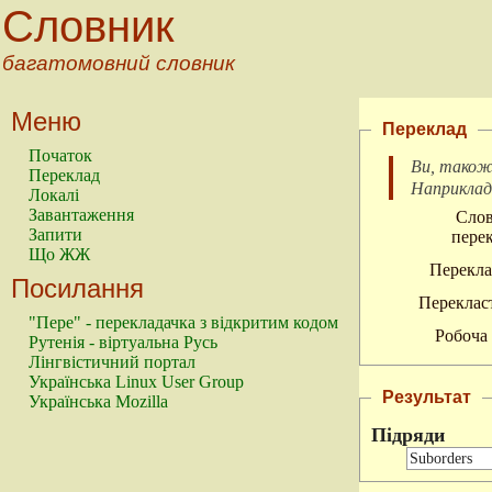
Словник
багатомовний словник
Меню
Переклад
Початок
Ви, також
Переклад
Наприкла
Локалі
Завантаження
Слов
Запити
перек
Що ЖЖ
Перекла
Посилання
Перекласт
"Пере" - перекладачка з відкритим кодом
Робоча 
Рутенія - віртуальна Русь
Лінгвістичний портал
Українська Linux User Group
Результат
Українська Mozilla
Підряди