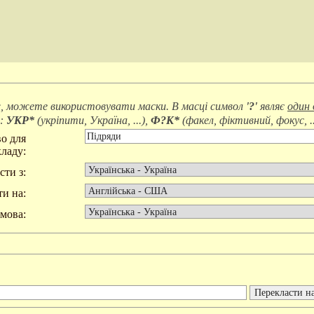
, можете використовувати маски. В масці символ
'?'
являє
один 
д:
УКР*
(
укріпити, Україна, ...
),
Ф?К*
(
факел, фіктивний, фокус, ..
о для
ладу:
сти з:
и на:
мова: