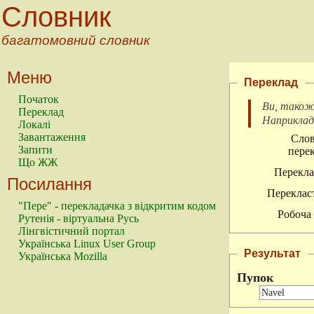
Словник
багатомовний словник
Меню
Переклад
Початок
Ви, також
Переклад
Наприкла
Локалі
Завантаження
Слов
Запити
перек
Що ЖЖ
Перекла
Посилання
Перекласт
"Пере" - перекладачка з відкритим кодом
Робоча 
Рутенія - віртуальна Русь
Лінгвістичний портал
Українська Linux User Group
Результат
Українська Mozilla
Пупок