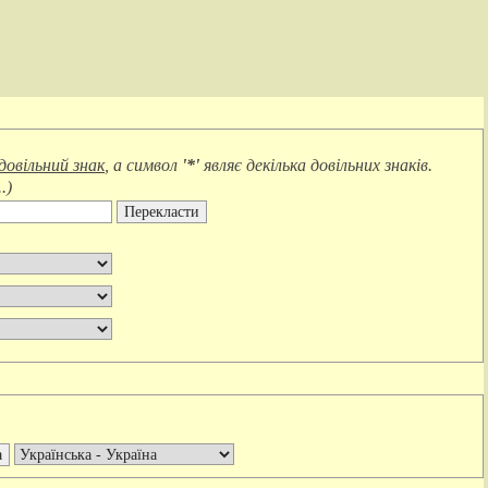
довільний знак
, а символ
'*'
являє
декілька довільних знаків
.
.
)