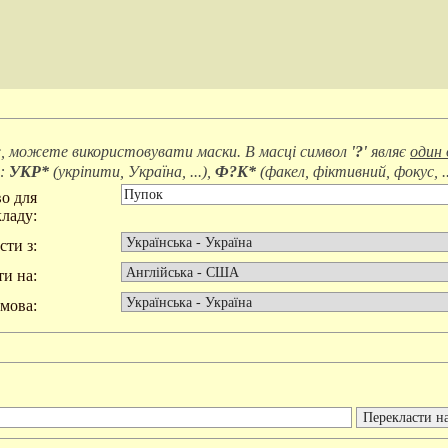
, можете використовувати маски. В масці символ
'?'
являє
один 
д:
УКР*
(
укріпити, Україна, ...
),
Ф?К*
(
факел, фіктивний, фокус, ..
о для
ладу:
сти з:
и на:
мова: