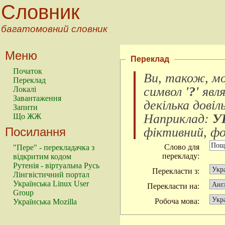
Словник
багатомовний словник
Меню
Переклад
Початок
Ви, також, м
Переклад
символ
'?'
явл
Локалі
Завантаження
декілька довіл
Запити
Наприклад:
У
Що ЖЖ
Посилання
фіктивний, фок
Слово для
"Пере" - перекладачка з
перекладу:
відкритим кодом
Рутенія - віртуальна Русь
Перекласти з:
Лінгвістичний портал
Українська Linux User
Перекласти на:
Group
Робоча мова:
Українська Mozilla