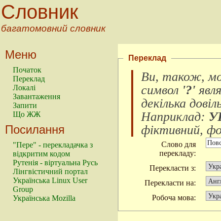
Словник
багатомовний словник
Меню
Переклад
Початок
Ви, також, м
Переклад
символ
'?'
явл
Локалі
Завантаження
декілька довіл
Запити
Наприклад:
У
Що ЖЖ
Посилання
фіктивний, фок
Слово для
"Пере" - перекладачка з
перекладу:
відкритим кодом
Рутенія - віртуальна Русь
Перекласти з:
Лінгвістичний портал
Українська Linux User
Перекласти на:
Group
Робоча мова:
Українська Mozilla