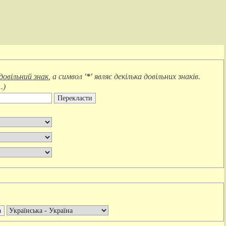
довільний знак
, а символ
'*'
являє
декілька довільних знаків
.
.
)