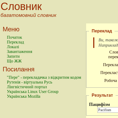
Словник
багатомовний словник
Меню
Переклад
Початок
Ви, також
Переклад
Наприкла
Локалі
Завантаження
Слов
Запити
перек
Що ЖЖ
Перекла
Посилання
Перекласт
"Пере" - перекладачка з відкритим кодом
Робоча 
Рутенія - віртуальна Русь
Лінгвістичний портал
Українська Linux User Group
Результат
Українська Mozilla
Пацифізм