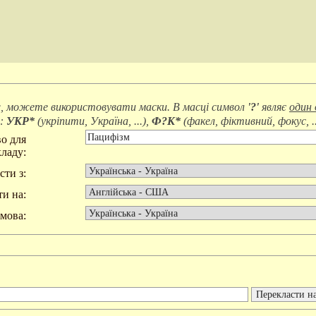
, можете використовувати маски. В масці символ
'?'
являє
один 
д:
УКР*
(
укріпити, Україна, ...
),
Ф?К*
(
факел, фіктивний, фокус, ..
о для
ладу:
сти з:
и на:
мова: