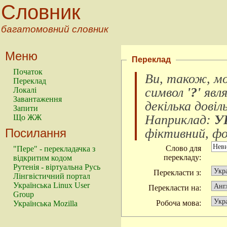
Словник
багатомовний словник
Меню
Переклад
Початок
Ви, також, м
Переклад
символ
'?'
явл
Локалі
Завантаження
декілька довіл
Запити
Наприклад:
У
Що ЖЖ
Посилання
фіктивний, фок
Слово для
"Пере" - перекладачка з
перекладу:
відкритим кодом
Рутенія - віртуальна Русь
Перекласти з:
Лінгвістичний портал
Українська Linux User
Перекласти на:
Group
Робоча мова:
Українська Mozilla