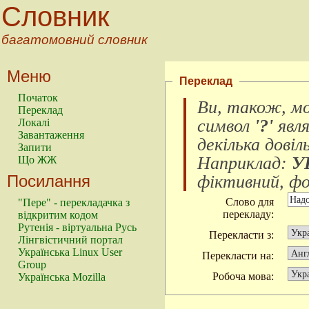
Словник
багатомовний словник
Меню
Переклад
Початок
Ви, також, м
Переклад
символ
'?'
явл
Локалі
Завантаження
декілька довіл
Запити
Наприклад:
У
Що ЖЖ
Посилання
фіктивний, фок
Слово для
"Пере" - перекладачка з
перекладу:
відкритим кодом
Рутенія - віртуальна Русь
Перекласти з:
Лінгвістичний портал
Українська Linux User
Перекласти на:
Group
Робоча мова:
Українська Mozilla