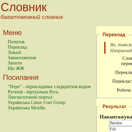
Словник
багатомовний словник
Меню
Переклад
Початок
Ви, також
Переклад
Наприкла
Локалі
Завантаження
Слов
Запити
перек
Що ЖЖ
Перекла
Посилання
Перекласт
"Пере" - перекладачка з відкритим кодом
Робоча 
Рутенія - віртуальна Русь
Лінгвістичний портал
Українська Linux User Group
Результат
Українська Mozilla
Навантажува