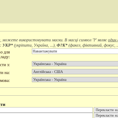
, можете використовувати маски. В масці символ
'?'
являє
один 
д:
УКР*
(
укріпити, Україна, ...
),
Ф?К*
(
факел, фіктивний, фокус, ..
о для
ладу:
сти з:
и на:
мова:
ти