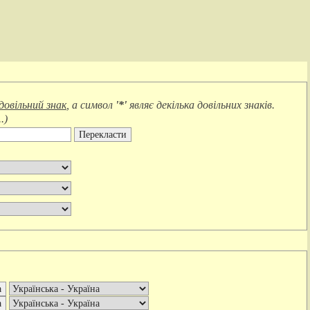
довільний знак
, а символ
'*'
являє
декілька довільних знаків
.
.
)