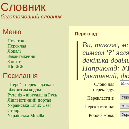
Словник
багатомовний словник
Меню
Переклад
Початок
Ви, також, м
Переклад
символ
'?'
явл
Локалі
Завантаження
декілька довіл
Запити
Наприклад:
У
Що ЖЖ
Посилання
фіктивний, фок
Слово для
"Пере" - перекладачка з
перекладу:
відкритим кодом
Рутенія - віртуальна Русь
Перекласти з:
Лінгвістичний портал
Українська Linux User
Перекласти на:
Group
Робоча мова:
Українська Mozilla