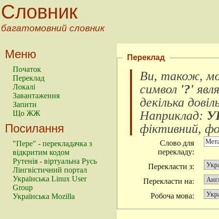
Словник
багатомовний словник
Меню
Переклад
Початок
Ви, також, м
Переклад
символ
'?'
явл
Локалі
Завантаження
декілька довіл
Запити
Наприклад:
У
Що ЖЖ
Посилання
фіктивний, фок
Слово для
"Пере" - перекладачка з
перекладу:
відкритим кодом
Рутенія - віртуальна Русь
Перекласти з:
Лінгвістичний портал
Українська Linux User
Перекласти на:
Group
Робоча мова:
Українська Mozilla