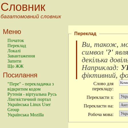
Словник
багатомовний словник
Меню
Переклад
Початок
Ви, також, м
Переклад
символ
'?'
явл
Локалі
Завантаження
декілька довіл
Запити
Наприклад:
У
Що ЖЖ
Посилання
фіктивний, фок
Слово для
"Пере" - перекладачка з
перекладу:
відкритим кодом
Рутенія - віртуальна Русь
Перекласти з:
Лінгвістичний портал
Українська Linux User
Перекласти на:
Group
Робоча мова:
Українська Mozilla