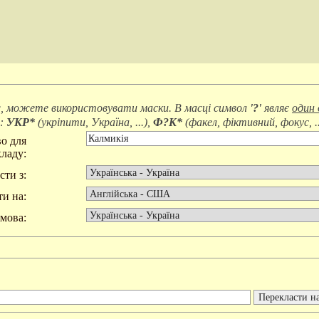
, можете використовувати маски. В масці символ
'?'
являє
один 
д:
УКР*
(
укріпити, Україна, ...
),
Ф?К*
(
факел, фіктивний, фокус, ..
о для
ладу:
сти з:
и на:
мова: