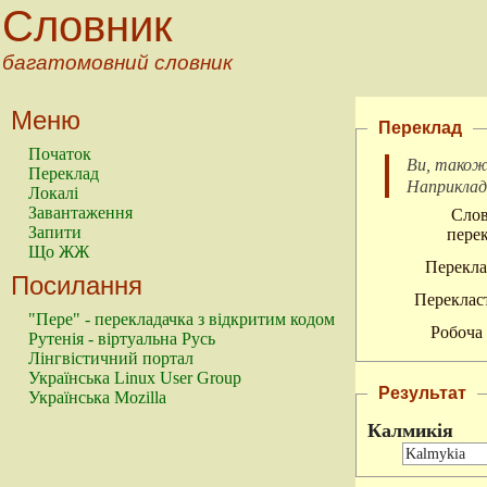
Словник
багатомовний словник
Меню
Переклад
Початок
Ви, також
Переклад
Наприкла
Локалі
Завантаження
Слов
Запити
перек
Що ЖЖ
Перекла
Посилання
Перекласт
"Пере" - перекладачка з відкритим кодом
Робоча 
Рутенія - віртуальна Русь
Лінгвістичний портал
Українська Linux User Group
Результат
Українська Mozilla
Калмикія