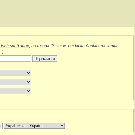
довільний знак
, а символ
'*'
являє
декілька довільних знаків
.
.
)