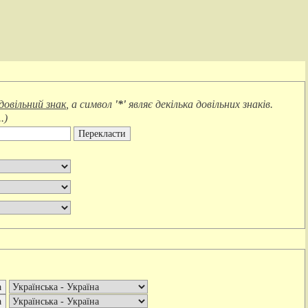
довільний знак
, а символ
'*'
являє
декілька довільних знаків
.
.
)