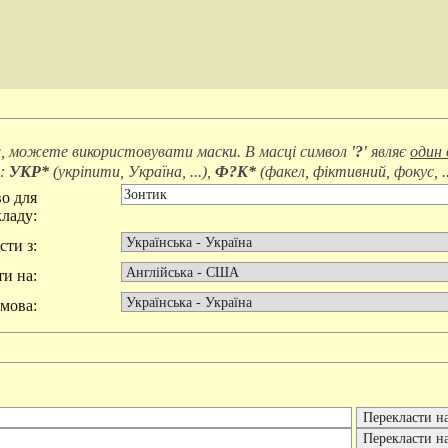
, можете використовувати маски. В масці символ
'?'
являє
один 
д:
УКР*
(
укріпити, Україна, ...
),
Ф?К*
(
факел, фіктивний, фокус, ..
о для
ладу:
сти з:
и на:
мова: