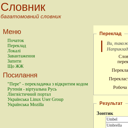
Словник
багатомовний словник
Меню
Переклад
Початок
Ви, також
Переклад
Наприкла
Локалі
Завантаження
Слов
Запити
перек
Що ЖЖ
Перекла
Посилання
Перекласт
"Пере" - перекладачка з відкритим кодом
Робоча 
Рутенія - віртуальна Русь
Лінгвістичний портал
Українська Linux User Group
Результат
Українська Mozilla
Зонтик