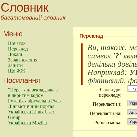
Словник
багатомовний словник
Меню
Переклад
Початок
Ви, також, м
Переклад
символ
'?'
явл
Локалі
Завантаження
декілька довіл
Запити
Наприклад:
У
Що ЖЖ
Посилання
фіктивний, фок
Слово для
"Пере" - перекладачка з
перекладу:
відкритим кодом
Рутенія - віртуальна Русь
Перекласти з:
Лінгвістичний портал
Українська Linux User
Перекласти на:
Group
Робоча мова:
Українська Mozilla