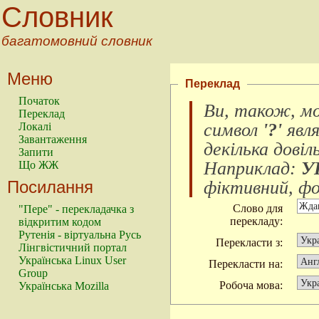
Словник
багатомовний словник
Меню
Переклад
Початок
Ви, також, м
Переклад
символ
'?'
явл
Локалі
Завантаження
декілька довіл
Запити
Наприклад:
У
Що ЖЖ
Посилання
фіктивний, фок
Слово для
"Пере" - перекладачка з
перекладу:
відкритим кодом
Рутенія - віртуальна Русь
Перекласти з:
Лінгвістичний портал
Українська Linux User
Перекласти на:
Group
Робоча мова:
Українська Mozilla