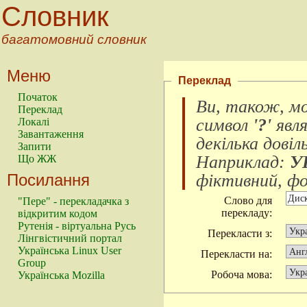
Словник
багатомовний словник
Меню
Переклад
Початок
Ви, також, м
Переклад
символ
'?'
явл
Локалі
Завантаження
декілька довіл
Запити
Наприклад:
У
Що ЖЖ
Посилання
фіктивний, фок
Слово для
"Пере" - перекладачка з
перекладу:
відкритим кодом
Рутенія - віртуальна Русь
Перекласти з:
Лінгвістичний портал
Українська Linux User
Перекласти на:
Group
Робоча мова:
Українська Mozilla