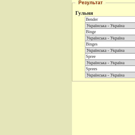
Результат
Гульня