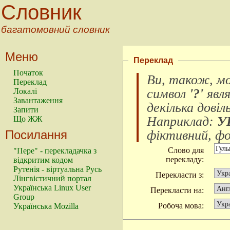
Словник
багатомовний словник
Меню
Переклад
Початок
Ви, також, м
Переклад
символ
'?'
явл
Локалі
Завантаження
декілька довіл
Запити
Наприклад:
У
Що ЖЖ
Посилання
фіктивний, фок
Слово для
"Пере" - перекладачка з
перекладу:
відкритим кодом
Рутенія - віртуальна Русь
Перекласти з:
Лінгвістичний портал
Українська Linux User
Перекласти на:
Group
Робоча мова:
Українська Mozilla