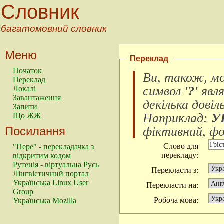
Словник
багатомовний словник
Меню
Переклад
Початок
Ви, також, м
Переклад
символ
'?'
явл
Локалі
Завантаження
декілька довіл
Запити
Наприклад:
У
Що ЖЖ
Посилання
фіктивний, фок
Слово для
"Пере" - перекладачка з
перекладу:
відкритим кодом
Рутенія - віртуальна Русь
Перекласти з:
Лінгвістичний портал
Українська Linux User
Перекласти на:
Group
Робоча мова:
Українська Mozilla