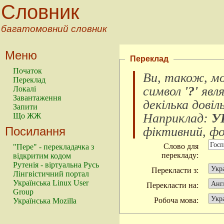
Словник
багатомовний словник
Меню
Переклад
Початок
Ви, також, м
Переклад
символ
'?'
явл
Локалі
Завантаження
декілька довіл
Запити
Наприклад:
У
Що ЖЖ
Посилання
фіктивний, фок
Слово для
"Пере" - перекладачка з
перекладу:
відкритим кодом
Рутенія - віртуальна Русь
Перекласти з:
Лінгвістичний портал
Українська Linux User
Перекласти на:
Group
Робоча мова:
Українська Mozilla