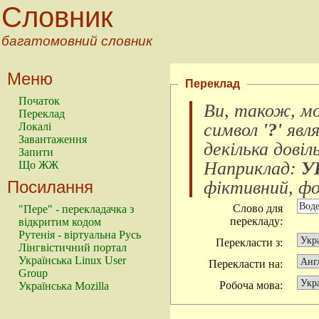
Словник
багатомовний словник
Меню
Переклад
Початок
Ви, також, м
Переклад
символ
'?'
явл
Локалі
Завантаження
декілька довіл
Запити
Наприклад:
У
Що ЖЖ
Посилання
фіктивний, фок
Слово для
"Пере" - перекладачка з
перекладу:
відкритим кодом
Рутенія - віртуальна Русь
Перекласти з:
Лінгвістичний портал
Українська Linux User
Перекласти на:
Group
Робоча мова:
Українська Mozilla