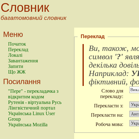
Словник
багатомовний словник
Меню
Переклад
Початок
Ви, також, м
Переклад
символ
'?'
явл
Локалі
Завантаження
декілька довіл
Запити
Наприклад:
У
Що ЖЖ
Посилання
фіктивний, фок
Слово для
"Пере" - перекладачка з
перекладу:
відкритим кодом
Рутенія - віртуальна Русь
Перекласти з:
Лінгвістичний портал
Українська Linux User
Перекласти на:
Group
Робоча мова:
Українська Mozilla