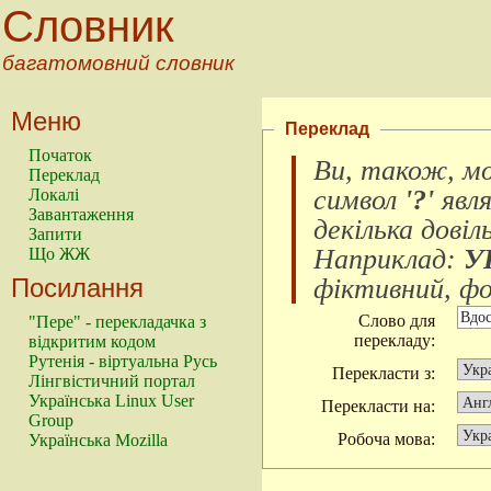
Словник
багатомовний словник
Меню
Переклад
Початок
Ви, також, м
Переклад
символ
'?'
явл
Локалі
Завантаження
декілька довіл
Запити
Наприклад:
У
Що ЖЖ
Посилання
фіктивний, фок
Слово для
"Пере" - перекладачка з
перекладу:
відкритим кодом
Рутенія - віртуальна Русь
Перекласти з:
Лінгвістичний портал
Українська Linux User
Перекласти на:
Group
Робоча мова:
Українська Mozilla