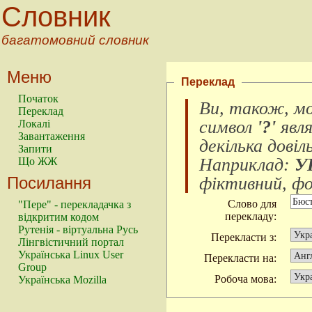
Словник
багатомовний словник
Меню
Переклад
Початок
Ви, також, м
Переклад
символ
'?'
явл
Локалі
Завантаження
декілька довіл
Запити
Наприклад:
У
Що ЖЖ
Посилання
фіктивний, фок
Слово для
"Пере" - перекладачка з
перекладу:
відкритим кодом
Рутенія - віртуальна Русь
Перекласти з:
Лінгвістичний портал
Українська Linux User
Перекласти на:
Group
Робоча мова:
Українська Mozilla