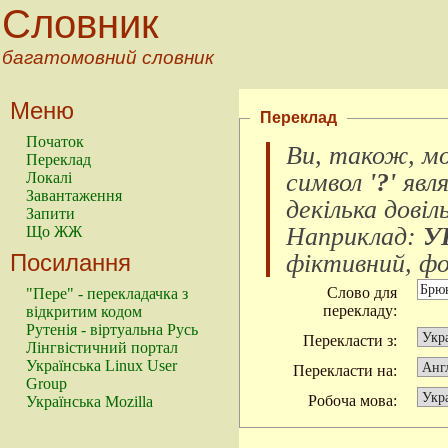
Словник
багатомовний словник
Меню
Переклад
Початок
Ви, також, м
Переклад
символ
'?'
явл
Локалі
Завантаження
декілька довіл
Запити
Наприклад:
У
Що ЖЖ
Посилання
фіктивний, фок
Слово для
"Пере" - перекладачка з
перекладу:
відкритим кодом
Рутенія - віртуальна Русь
Перекласти з:
Лінгвістичний портал
Українська Linux User
Перекласти на:
Group
Робоча мова:
Українська Mozilla