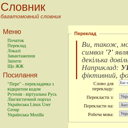
Словник
багатомовний словник
Меню
Переклад
Початок
Ви, також, м
Переклад
символ
'?'
явл
Локалі
Завантаження
декілька довіл
Запити
Наприклад:
У
Що ЖЖ
Посилання
фіктивний, фок
Слово для
"Пере" - перекладачка з
перекладу:
відкритим кодом
Рутенія - віртуальна Русь
Перекласти з:
Лінгвістичний портал
Українська Linux User
Перекласти на:
Group
Робоча мова:
Українська Mozilla