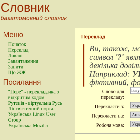
Словник
багатомовний словник
Меню
Переклад
Початок
Ви, також, м
Переклад
символ
'?'
явл
Локалі
Завантаження
декілька довіл
Запити
Наприклад:
У
Що ЖЖ
Посилання
фіктивний, фок
Слово для
"Пере" - перекладачка з
перекладу:
відкритим кодом
Рутенія - віртуальна Русь
Перекласти з:
Лінгвістичний портал
Українська Linux User
Перекласти на:
Group
Робоча мова:
Українська Mozilla