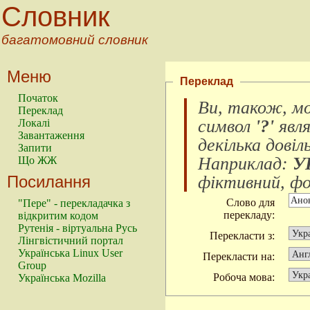
Словник
багатомовний словник
Меню
Переклад
Початок
Ви, також, м
Переклад
символ
'?'
явл
Локалі
Завантаження
декілька довіл
Запити
Наприклад:
У
Що ЖЖ
Посилання
фіктивний, фок
Слово для
"Пере" - перекладачка з
перекладу:
відкритим кодом
Рутенія - віртуальна Русь
Перекласти з:
Лінгвістичний портал
Українська Linux User
Перекласти на:
Group
Робоча мова:
Українська Mozilla