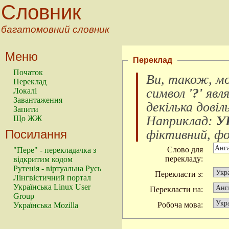
Словник
багатомовний словник
Меню
Переклад
Початок
Ви, також, м
Переклад
символ
'?'
явл
Локалі
Завантаження
декілька довіл
Запити
Наприклад:
У
Що ЖЖ
Посилання
фіктивний, фок
Слово для
"Пере" - перекладачка з
перекладу:
відкритим кодом
Рутенія - віртуальна Русь
Перекласти з:
Лінгвістичний портал
Українська Linux User
Перекласти на:
Group
Робоча мова:
Українська Mozilla