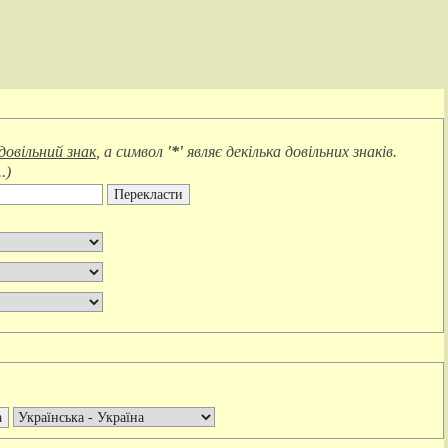
довільний знак
, а символ
'*'
являє
декілька довільних знаків
.
.
)