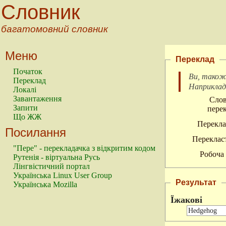
Словник
багатомовний словник
Меню
Переклад
Початок
Ви, також
Переклад
Наприкла
Локалі
Завантаження
Слов
Запити
перек
Що ЖЖ
Перекла
Посилання
Перекласт
"Пере" - перекладачка з відкритим кодом
Робоча 
Рутенія - віртуальна Русь
Лінгвістичний портал
Українська Linux User Group
Результат
Українська Mozilla
Їжакові