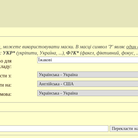
, можете використовувати маски. В масці символ
'?'
являє
один 
д:
УКР*
(
укріпити, Україна, ...
),
Ф?К*
(
факел, фіктивний, фокус, ..
о для
ладу:
сти з:
и на:
мова: