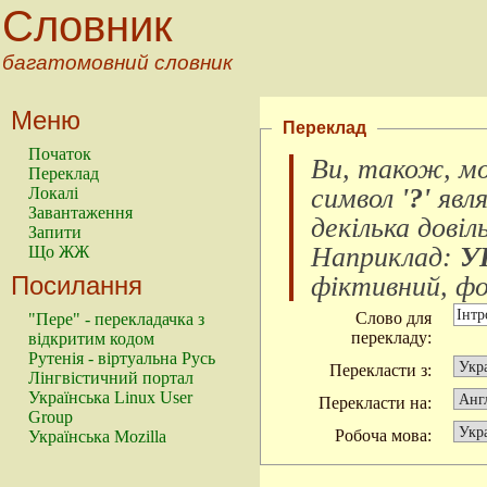
Словник
багатомовний словник
Меню
Переклад
Початок
Ви, також, м
Переклад
символ
'?'
явл
Локалі
Завантаження
декілька довіл
Запити
Наприклад:
У
Що ЖЖ
Посилання
фіктивний, фок
Слово для
"Пере" - перекладачка з
перекладу:
відкритим кодом
Рутенія - віртуальна Русь
Перекласти з:
Лінгвістичний портал
Українська Linux User
Перекласти на:
Group
Робоча мова:
Українська Mozilla