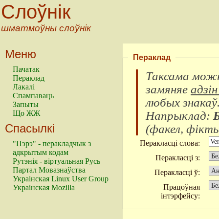
Слоўнік
шматмоўны слоўнік
Меню
Пераклад
Пачатак
Таксама можн
Пераклад
замяняе
адзін
Лакалі
Спампаваць
любых знакаў
Запыты
Напрыклад:
Що ЖЖ
Спасылкі
(
факел, фікты
Перакласці слова:
"Пэрэ" - перакладчык з
адкрытым кодам
Перакласці з:
Рутэнія - віртуальная Русь
Партал Мовазнаўства
Перакласці ў:
Украінская Linux User Group
Працоўная
Украінская Mozilla
інтэрфейсу: